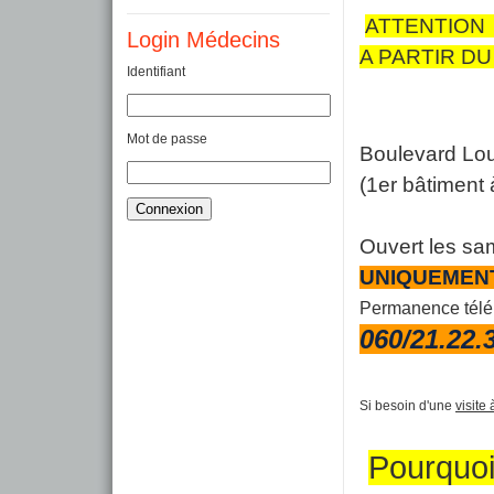
ATTENTION
Login Médecins
A PARTIR DU
Identifiant
Mot de passe
Boulevard 
(1er bâtiment à
Ouvert les sa
UNIQUEMEN
Permanence télé
060/21.22.
Si besoin d'une
visite
Pourquoi 